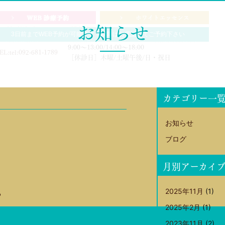
お知らせ
診療案内
設備紹介
ホワイトエッセンス
3日前までWEB予約が可能です！以降はお電話にてご予約下さい
TREATMENT
FACILITY
WHITE ESSENCE
9:00～13:00/14:00～18:00
［休診日］木曜/土曜午後/日・祝日
カテゴリー一
お知らせ
ブログ
月別アーカイ
2025年11月
(1)
2025年2月
(1)
2023年11月
(2)