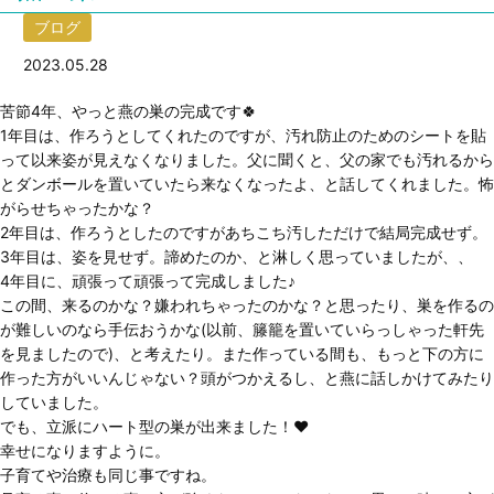
ブログ
2023.05.28
苦節4年、やっと燕の巣の完成です🍀
1年目は、作ろうとしてくれたのですが、汚れ防止のためのシートを貼
って以来姿が見えなくなりました。父に聞くと、父の家でも汚れるから
とダンボールを置いていたら来なくなったよ、と話してくれました。怖
がらせちゃったかな？
2年目は、作ろうとしたのですがあちこち汚しただけで結局完成せず。
3年目は、姿を見せず。諦めたのか、と淋しく思っていましたが、、
4年目に、頑張って頑張って完成しました♪
この間、来るのかな？嫌われちゃったのかな？と思ったり、巣を作るの
が難しいのなら手伝おうかな(以前、籐籠を置いていらっしゃった軒先
を見ましたので)、と考えたり。また作っている間も、もっと下の方に
作った方がいいんじゃない？頭がつかえるし、と燕に話しかけてみたり
していました。
でも、立派にハート型の巣が出来ました！❤️
幸せになりますように。
子育てや治療も同じ事ですね。